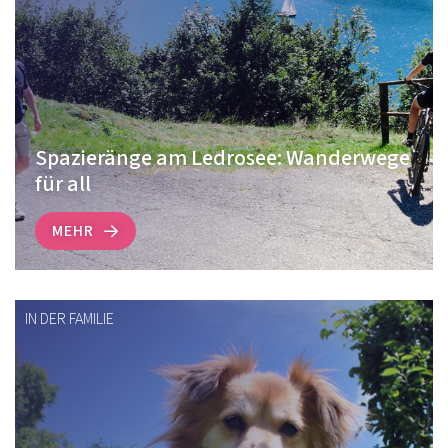
Spazieränge am Ledrosee: Wanderwege
für all
MEHR
IN DER FAMILIE