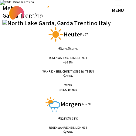
Meteo
MENU
Garda Trentino
Heute
Fre 07
24°C
34°C
REGENWAHRSCHEINLICHKEIT
65%
WAHRSCHEINLICHKEIT VON GEWITTERN
60%
WIND
NO 10 m/s
Morgen
Sam 08
23°C
33°C
REGENWAHRSCHEINLICHKEIT
50%