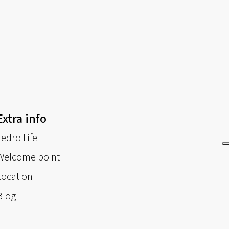
Extra info
Ledro Life
Welcome point
Location
Blog