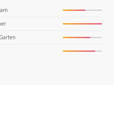
sam
mer
 Garten
n