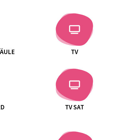
SÄULE
TV
RD
TV SAT