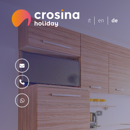
it
en
de