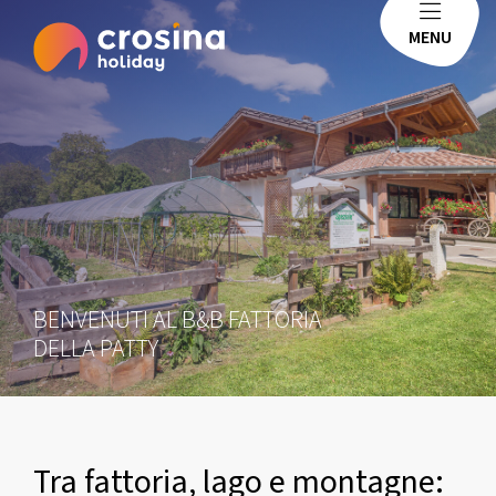
MENU
BENVENUTI AL B&B FATTORIA
DELLA PATTY
Tra fattoria, lago e montagne: