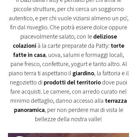
Il B&B dalla Patty è pensato per chi ama le
piccole strutture, per chi cerca un soggiorno
autentico, e per chi vuole viziarsi almeno un po',
fin dal risveglio. Che potrà essere dolce oppure
piacevolmente salato, con le
deliziose
colazioni
à la carte preparate da Patty:
torte
fatte in casa
, uova, salumi e formaggi locali,
pane fresco, confetture, yogurt e tanto altro. Al
piano terra ti aspettano il
giardino
, la fattoria e il
negozietto di
prodotti del territorio
dove puoi
fare acquisti. Le camere, con arredo curato nel
minimo dettaglio, danno accesso alla
terrazza
panoramica
, per non perdere mai di vista le
bellezze della nostra valle!