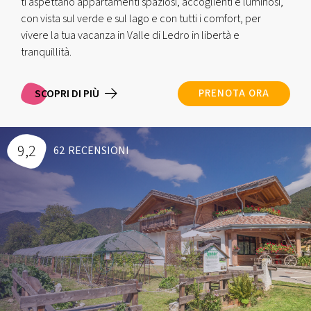
ti aspettano appartamenti spaziosi, accoglienti e luminosi,
con vista sul verde e sul lago e con tutti i comfort, per
vivere la tua vacanza in Valle di Ledro in libertà e
tranquillità.
SCOPRI DI PIÙ
PRENOTA ORA
9,2
62
RECENSIONI