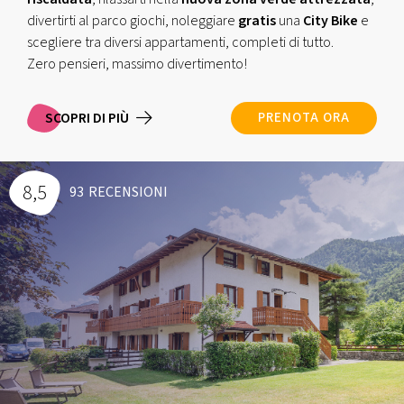
divertirti al parco giochi, noleggiare
gratis
una
City Bike
e
scegliere tra diversi appartamenti, completi di tutto.
Zero pensieri, massimo divertimento!
SCOPRI DI PIÙ
PRENOTA ORA
8,5
93
RECENSIONI