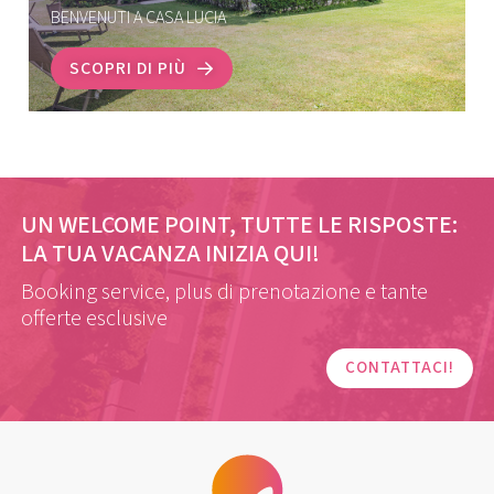
BENVENUTI A CASA LUCIA
SCOPRI DI PIÙ
UN WELCOME POINT, TUTTE LE RISPOSTE:
LA TUA VACANZA INIZIA QUI!
Booking service, plus di prenotazione e tante
offerte esclusive
CONTATTACI!