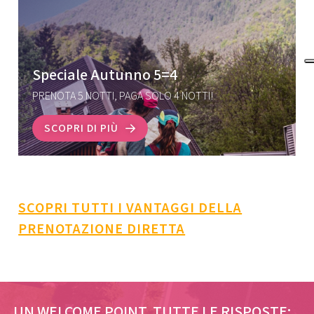
Speciale Autunno 5=4
PRENOTA 5 NOTTI, PAGA SOLO 4 NOTTI!
SCOPRI DI PIÙ
SCOPRI TUTTI I VANTAGGI DELLA
PRENOTAZIONE DIRETTA
UN WELCOME POINT, TUTTE LE RISPOSTE: